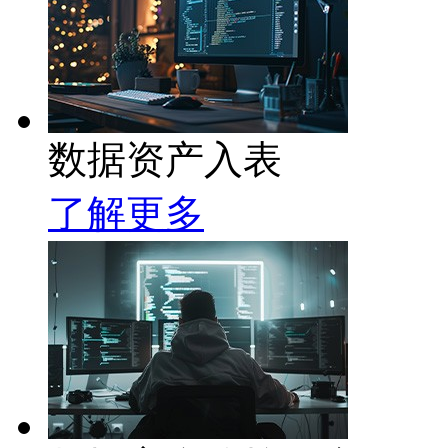
数据资产入表
了解更多