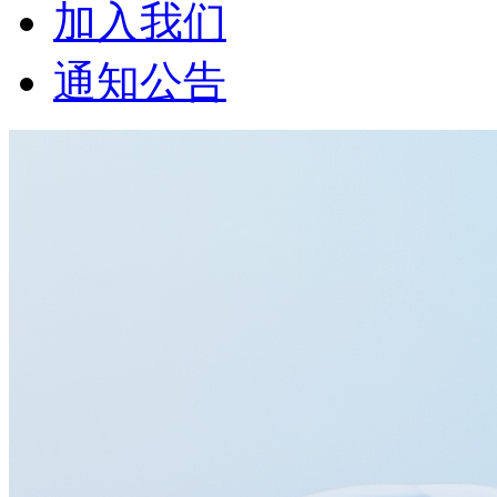
加入我们
通知公告