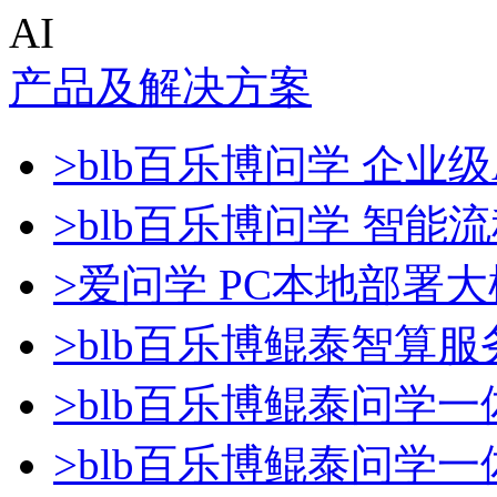
AI
产品及解决方案
>blb百乐博问学 企业级A
>blb百乐博问学 智能
>爱问学 PC本地部署
>blb百乐博鲲泰智算服
>blb百乐博鲲泰问学一
>blb百乐博鲲泰问学一体