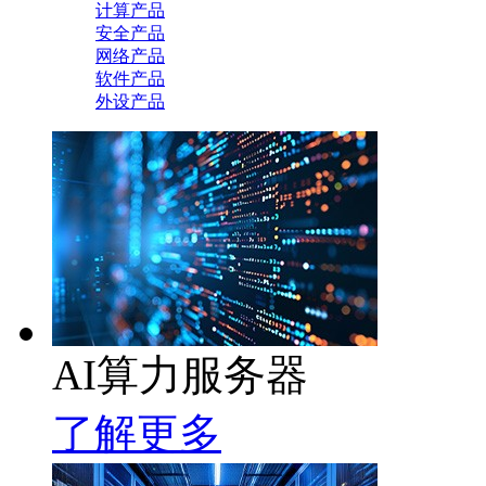
计算产品
安全产品
网络产品
软件产品
外设产品
AI算力服务器
了解更多