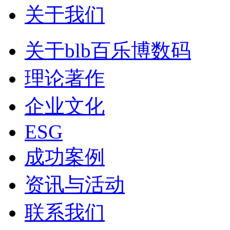
关于我们
关于blb百乐博数码
理论著作
企业文化
ESG
成功案例
资讯与活动
联系我们