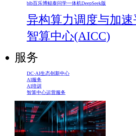
blb百乐博鲲泰问学一体机DeepSeek版
异构算力调度与加速
智算中心(AICC)
服务
DC·AI生态创新中心
AI服务
AI培训
智算中心运营服务